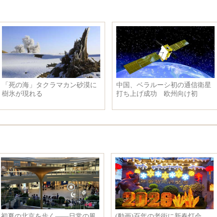
「死の海」タクラマカン砂漠に
中国、ベラルーシ初の通信衛星
樹氷が現れる
打ち上げ成功 欧州向け初