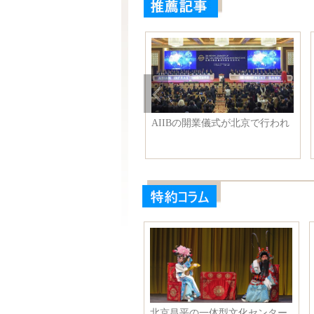
変わらず美しい！ 高圓圓と
AIIBの開業儀式が北京で行われ
リッサ・チアのツーショット