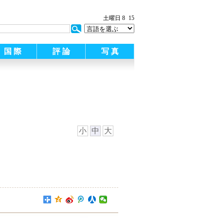
:
土曜日 8
15
国 際
評 論
写 真
小
中
大