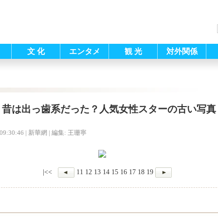
文 化
エンタメ
観 光
対外関係
昔は出っ歯系だった？人気女性スターの古い写真
09:30:46
| 新華網 |
編集: 王珊寧
|<<
11
12
13
14
15
16
17
18
19