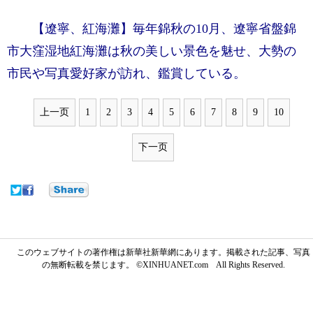
【遼寧、紅海灘】毎年錦秋の10月、遼寧省盤錦
市大窪湿地紅海灘は秋の美しい景色を魅せ、大勢の
市民や写真愛好家が訪れ、鑑賞している。
上一页
1
2
3
4
5
6
7
8
9
10
下一页
このウェブサイトの著作権は新華社新華網にあります。掲載された記事、写真
の無断転載を禁じます。 ©XINHUANET.com All Rights Reserved.