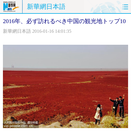
新華網日本語
2016年、必ず訪れるべき中国の観光地トップ10
ホームページ
政治
経済
新華網日本語
2016-01-16 14:01:35
社会
文化
エンタメ
観光
評論
写真
中日対訳