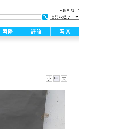
木曜日 23
10
国 際
評 論
写 真
小
中
大