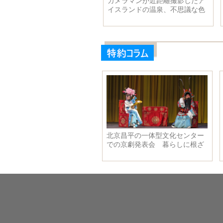
岩、体のラインがわかる透け
カメラマンが近距離撮影したア
チャイナドレスで登場
イスランドの温泉、不思議な色
彩で某天体如く