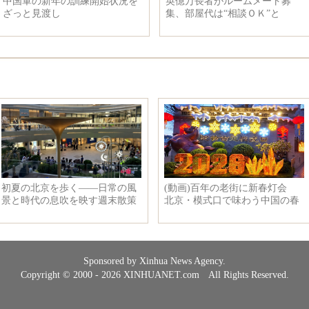
中国軍の新年の訓練開始状況を
英億万長者がルームメート募
ざっと見渡し
集、部屋代は“相談ＯＫ”と
Sponsored by Xinhua News Agency.
Copyright © 2000 - 2026 XINHUANET.com All Rights Reserved.