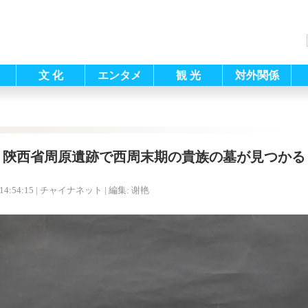
文 化
エンタメ
観 光
対外関係
陝西省周原遺跡で西周末期の貴族の墓が見つかる
14:54:15
| チャイナネット |
編集: 谢艳