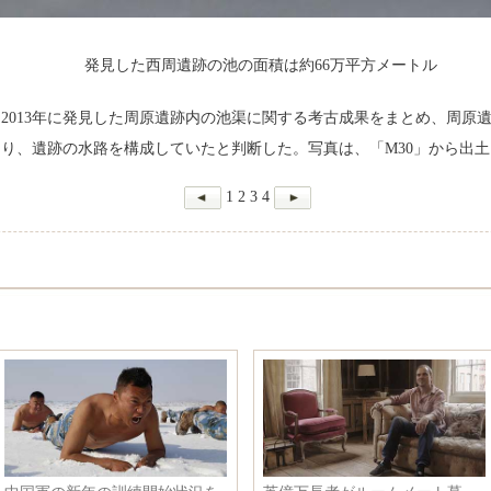
発見した西周遺跡の池の面積は約66万平方メートル
年、2013年に発見した周原遺跡内の池渠に関する考古成果をまとめ、周
り、遺跡の水路を構成していたと判断した。写真は、「M30」から出
1
2
3
4