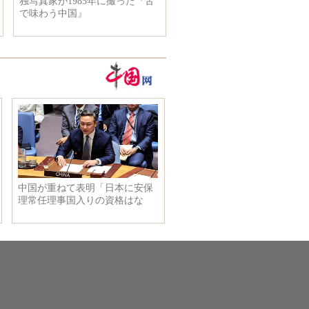
独写真家が1985年に撮った『舌
国際宇宙ステーションから見
で味わう中国』
ろした地球の壮大な美景