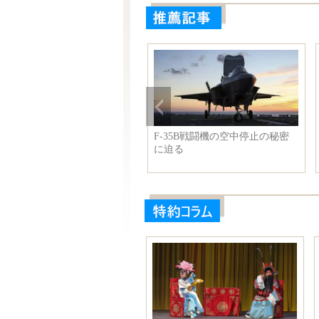
本女性の百年間のメイク歴史:
F-35B戦闘機の空中停止の秘密
典からロリまで
に迫る