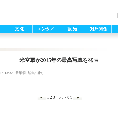
文 化
エンタメ
観 光
対外関係
米空軍が2015年の最高写真を発表
15:15:32
| 新華網 |
編集: 谢艳
1
2
3
4
5
6
7
8
9