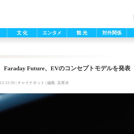
文 化
エンタメ
観 光
対外関係
Faraday Future、EVのコンセプトモデルを発表
13:33:59
| チャイナネット |
編集: 吴寒冰