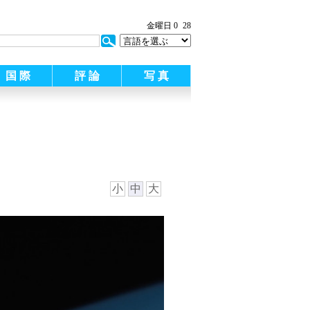
金曜日 0
28
国 際
評 論
写 真
小
中
大