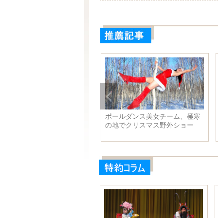
ジアインフラ投資銀行が正式
ポールダンス美女チーム、極寒
設立、来年1月に開業
の地でクリスマス野外ショー