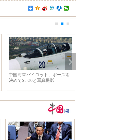
中国海軍パイロット、ポーズを
金正恩氏、朝鮮人民軍聯合部
決めてSu-30と写真撮影
の対抗訓練を視察