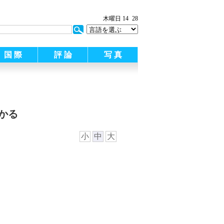
木曜日 14
28
国 際
評 論
写 真
かる
小
中
大