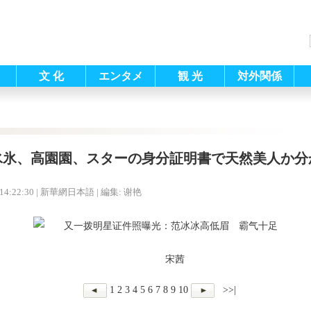
文 化
エンタメ
観 光
対外関係
氷氷、高園園、スターの身分証明書で天然美人か分
14:22:30
| 新華網日本語 |
編集: 谢艳
宋茜
1
2
3
4
5
6
7
8
9
10
>>|