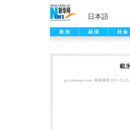
日本語
政 治
経 済
社 会
範
jp.xinhuanet.com
|
発表時間 2015-12-25 