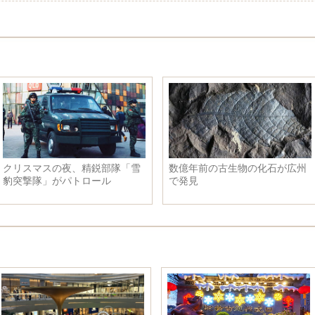
クリスマスの夜、精鋭部隊「雪
数億年前の古生物の化石が広州
豹突撃隊」がパトロール
で発見