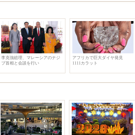
李克強総理、マレーシアのナジ
アフリカで巨大ダイヤ発見
ブ首相と会談を行い
1111カラット