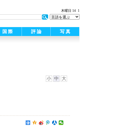
:
木曜日 14
1
国 際
評 論
写 真
小
中
大