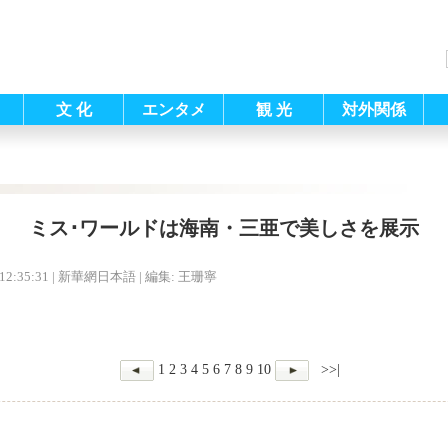
文 化
エンタメ
観 光
対外関係
ミス･ワールドは海南・三亜で美しさを展示
12:35:31
| 新華網日本語 |
編集: 王珊寧
1
2
3
4
5
6
7
8
9
10
>>|