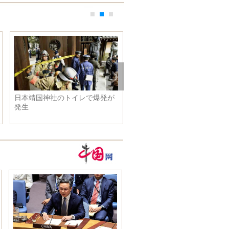
日本靖国神社のトイレで爆発が
第５２回金馬奨授賞式を台北
発生
開催、『刺客聶隠娘』が５部
の大賞を独占