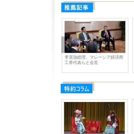
界の一番美しい崖の上の小屋
李克強総理、マレーシア経済商
工界代表らと会見