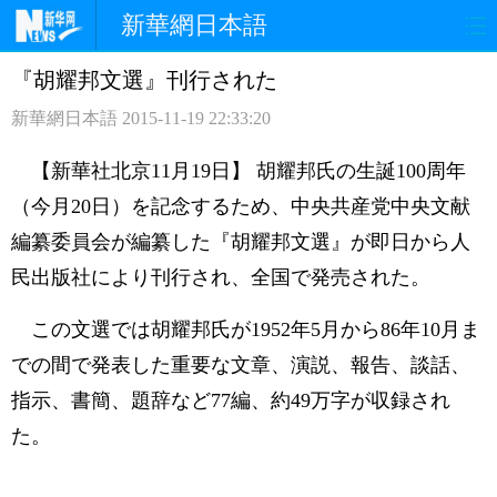
新華網日本語
『胡耀邦文選』刊行された
ホームページ
政治
経済
新華網日本語
2015-11-19 22:33:20
社会
文化
エンタメ
【新華社北京11月19日】 胡耀邦氏の生誕100周年
観光
評論
写真
（今月20日）を記念するため、中央共産党中央文献
編纂委員会が編纂した『胡耀邦文選』が即日から人
中日対訳
民出版社により刊行され、全国で発売された。
この文選では胡耀邦氏が1952年5月から86年10月ま
での間で発表した重要な文章、演説、報告、談話、
指示、書簡、題辞など77編、約49万字が収録され
た。