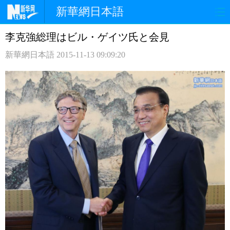
新華網日本語
李克強総理はビル・ゲイツ氏と会見
ホームページ
政治
経済
新華網日本語
2015-11-13 09:09:20
社会
文化
エンタメ
観光
評論
写真
中日対訳