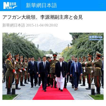
新華網日本語
アフガン大統領、李源潮副主席と会見
ホームページ
政治
経済
新華網日本語
2015-11-04 09:20:02
社会
文化
エンタメ
観光
評論
写真
中日対訳