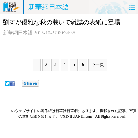
新華網日本語
劉涛が優雅な秋の装いで雑誌の表紙に登場
ホームページ
政治
経済
新華網日本語
2015-10-27 09:34:35
社会
文化
エンタメ
観光
評論
写真
1
2
3
4
5
6
下一页
中日対訳
このウェブサイトの著作権は新華社新華網にあります。掲載された記事、写真
の無断転載を禁じます。 ©XINHUANET.com All Rights Reserved.