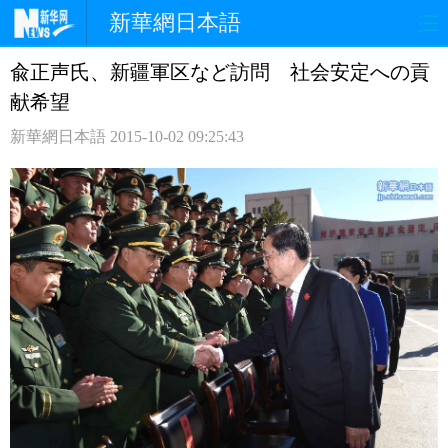
新華網日本語
兪正声氏、新疆軍区など訪問 社会安定への貢
ホームページ
政治
経済
献希望
社会
文化
エンタメ
新華網日本語
2015-10-02 09:25:43
観光
評論
写真
中日対訳