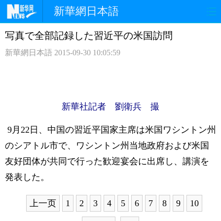
新華網日本語
写真で全部記録した習近平の米国訪問
ホームページ
政治
経済
新華網日本語
2015-09-30 10:05:59
社会
文化
エンタメ
観光
評論
写真
新華社記者 劉衛兵 撮
中日対訳
9月22日、中国の習近平国家主席は米国ワシントン州
のシアトル市で、ワシントン州当地政府および米国
友好団体が共同で行った歓迎宴会に出席し、講演を
発表した。
上一页
1
2
3
4
5
6
7
8
9
10