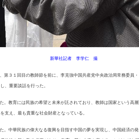
新華社記者 李学仁 撮
日、第３１回目の教師節を前に、李克強中国共産党中央政治局常務委員・
会し、重要談話を行った。
た。教育には民族の希望と未来が託されており、教師は国家という高層
系を支え、最も貴重な社会財産となっている。
た。中華民族の偉大なる復興を目指す中国の夢を実現し、中国経済の発