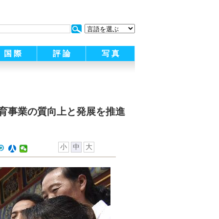
:
国 際
評 論
写 真
育事業の質向上と発展を推進
小
中
大