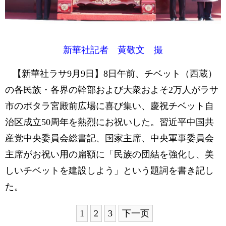
新華社記者 黄敬文 撮
【新華社ラサ9月9日】8日午前、チベット（西蔵）
の各民族・各界の幹部および大衆およそ2万人がラサ
市のポタラ宮殿前広場に喜び集い、慶祝チベット自
治区成立50周年を熱烈にお祝いした。習近平中国共
産党中央委員会総書記、国家主席、中央軍事委員会
主席がお祝い用の扁額に「民族の団結を強化し、美
しいチベットを建設しよう」という題詞を書き記し
た。
1
2
3
下一页