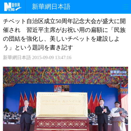
新華網日本語
チベット自治区成立50周年記念大会が盛大に開
ホームページ
政治
経済
催され 習近平主席がお祝い用の扁額に「民族
社会
文化
エンタメ
の団結を強化し、美しいチベットを建設しよ
う」という題詞を書き記す
観光
評論
写真
新華網日本語
2015-09-09 13:47:16
中日対訳