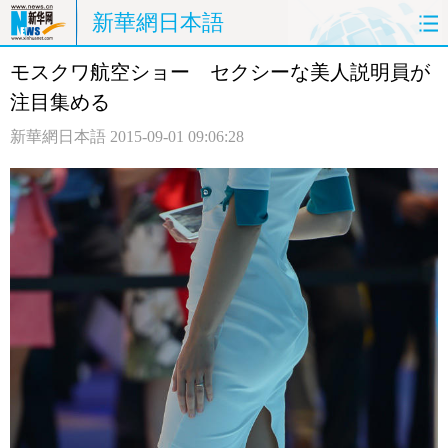
新華網日本語
モスクワ航空ショー セクシーな美人説明員が
ホームページ
政治
経済
注目集める
社会
文化
エンタメ
新華網日本語
2015-09-01 09:06:28
観光
評論
写真
中日対訳