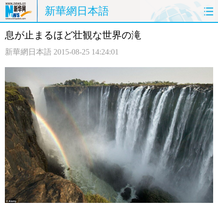
新華網日本語
息が止まるほど壮観な世界の滝
ホームページ
政治
経済
新華網日本語
2015-08-25 14:24:01
社会
文化
エンタメ
観光
評論
写真
中日対訳