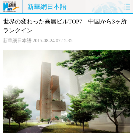
新華網日本語
世界の変わった高層ビルTOP7 中国から3ヶ所
ホームページ
政治
経済
ランクイン
社会
文化
エンタメ
新華網日本語
2015-08-24 07:15:35
観光
評論
写真
中日対訳