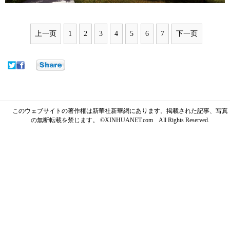
上一页
1
2
3
4
5
6
7
下一页
このウェブサイトの著作権は新華社新華網にあります。掲載された記事、写真
の無断転載を禁じます。 ©XINHUANET.com All Rights Reserved.