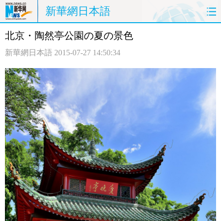
新華網日本語
北京・陶然亭公園の夏の景色
ホームページ
政治
経済
新華網日本語
2015-07-27 14:50:34
社会
文化
エンタメ
観光
評論
写真
中日対訳