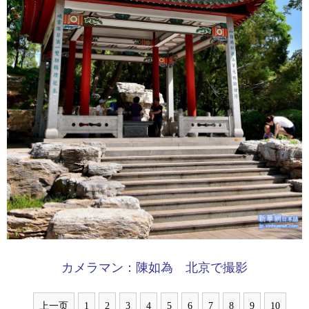
カメラマン：陳如為 北京で撮影
上一页
1
2
3
4
5
6
7
8
9
10