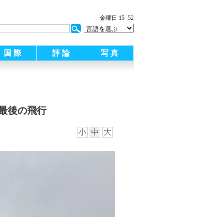
:
金曜日 15
52
国 際
評 論
写 真
最後の飛行
小
中
大