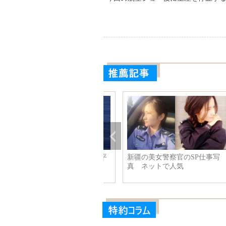
国海軍遠海訓練艦隊、西太平
新疆の美女警察官のSP仕事写
で実弾訓練
真 ネットで人気