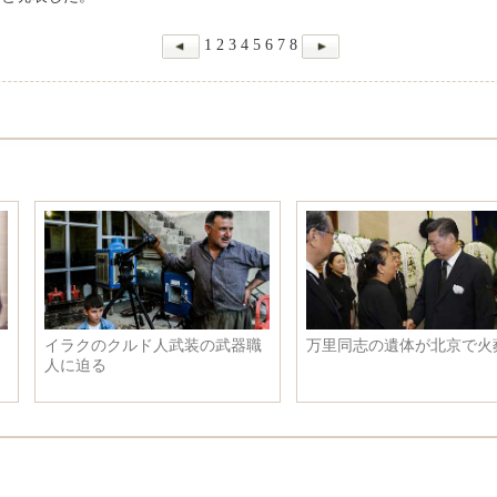
1
2
3
4
5
6
7
8
イラクのクルド人武装の武器職
万里同志の遺体が北京で火葬に
人に迫る