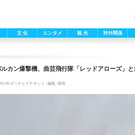
文 化
エンタメ
観 光
対外関係
バルカン爆撃機、曲芸飛行隊「レッドアローズ」と
06:00:47
| チャイナネット |
編集: 谢艳