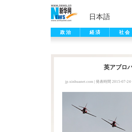
日本語
政 治
経 済
社 会
英アブロ
jp.xinhuanet.com
|
発表時間 2015-07-24 