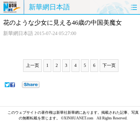
新華網日本語
花のような少女に見える46歳の中国美魔女
ホームページ
政治
経済
新華網日本語
2015-07-24 05:27:00
社会
文化
エンタメ
観光
評論
写真
上一页
1
2
3
4
5
6
下一页
中日対訳
このウェブサイトの著作権は新華社新華網にあります。掲載された記事、写真
の無断転載を禁じます。 ©XINHUANET.com All Rights Reserved.