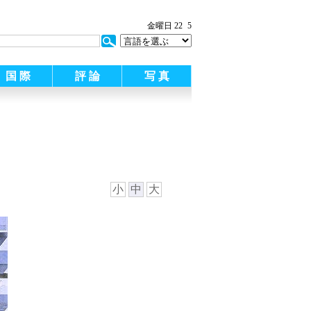
:
金曜日 22
5
国 際
評 論
写 真
小
中
大