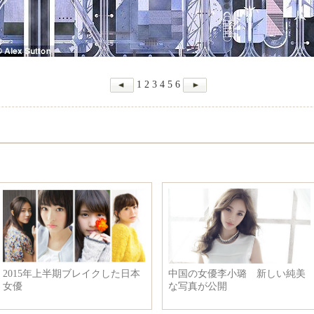
1
2
3
4
5
6
2015年上半期ブレイクした日本
中国の女優李小璐 新しい純美
女優
な写真が公開