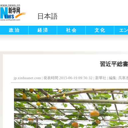
日本語
政 治
経 済
社 会
文 化
エ
習近平総
jp.xinhuanet.com
|
発表時間 2015-06-19 09:56:32
| 新華社 |
編集: 呉寒