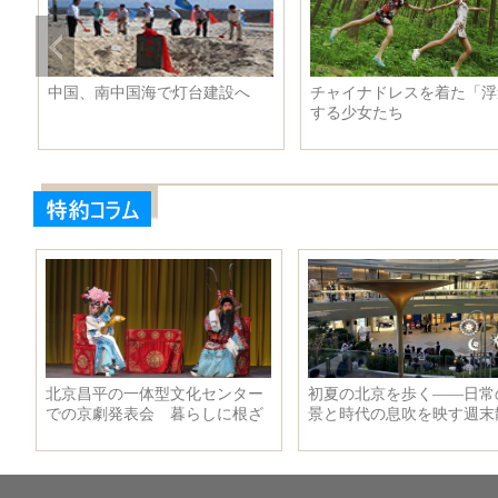
は
中国、南中国海で灯台建設へ
チャイナドレスを着た「浮
する少女たち