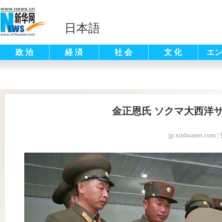
日本語
政 治
経 済
社 会
文 化
エ
金正恩氏 ソクマ大西洋
jp.xinhuanet.com
|