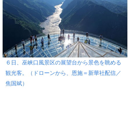
６日、巫峡口風景区の展望台から景色を眺める
観光客。（ドローンから、恩施＝新華社配信／
焦国斌）