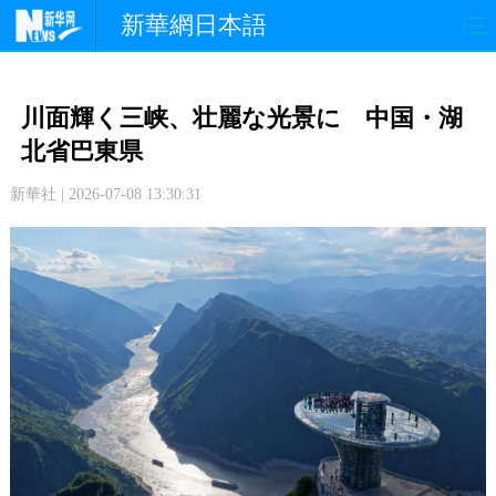
新華網日本語
政 治
経 済
社 会
川面輝く三峡、壮麗な光景に 中国・湖
文 化
観 光
スポーツ
北省巴東県
新華社 | 2026-07-08 13:30:31
中日交流
国 際
特 集
写 真