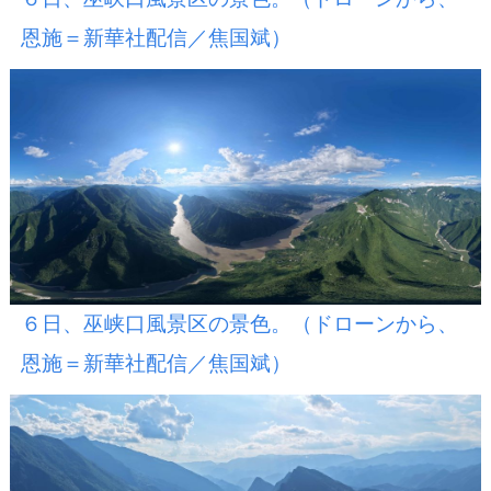
恩施＝新華社配信／焦国斌）
６日、巫峡口風景区の景色。（ドローンから、
恩施＝新華社配信／焦国斌）