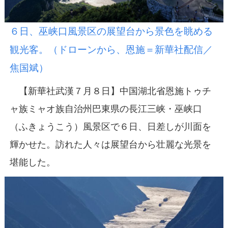
６日、巫峡口風景区の展望台から景色を眺める
観光客。（ドローンから、恩施＝新華社配信／
焦国斌）
【新華社武漢７月８日】中国湖北省恩施トゥチ
ャ族ミャオ族自治州巴東県の長江三峡・巫峡口
（ふきょうこう）風景区で６日、日差しが川面を
輝かせた。訪れた人々は展望台から壮麗な光景を
堪能した。