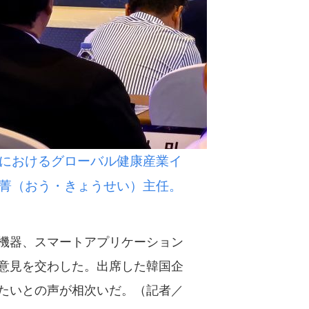
におけるグローバル健康産業イ
菁（おう・きょうせい）主任。
機器、スマートアプリケーション
意見を交わした。出席した韓国企
たいとの声が相次いだ。（記者／