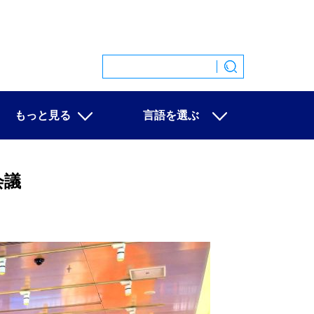
もっと見る
言語を選ぶ
特集
中文
映像
English
会議
写真
Español
ニュース一覧
Français
Русский
عربى
日本語
한국어
Deutsch