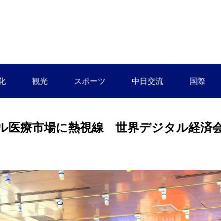
化
観光
スポーツ
中日交流
国際
ル医療市場に熱視線 世界デジタル経済