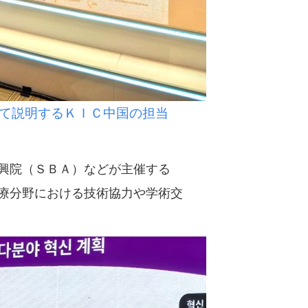
て説明するＫＩＣ中国の担当
興院（ＳＢＡ）などが主催する
療分野における技術協力や学術交