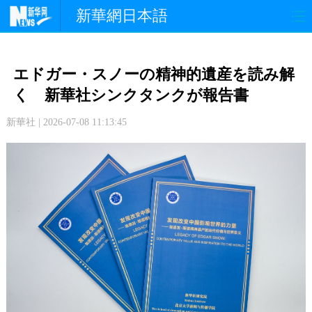
新華網日本語
政 治
経 済
社 会
エドガー・スノーの精神的遺産を読み解
文 化
観 光
スポーツ
く 新華社シンクタンクが報告書
新華社 | 2026-07-08 11:13:45
中日交流
国 際
特 集
写 真