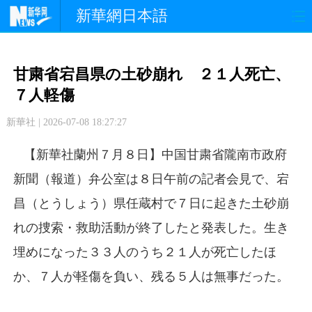
新華網日本語
政 治
経 済
社 会
甘粛省宕昌県の土砂崩れ ２１人死亡、
文 化
観 光
スポーツ
７人軽傷
新華社 | 2026-07-08 18:27:27
中日交流
国 際
特 集
【新華社蘭州７月８日】中国甘粛省隴南市政府
写 真
新聞（報道）弁公室は８日午前の記者会見で、宕
昌（とうしょう）県任蔵村で７日に起きた土砂崩
れの捜索・救助活動が終了したと発表した。生き
埋めになった３３人のうち２１人が死亡したほ
か、７人が軽傷を負い、残る５人は無事だった。