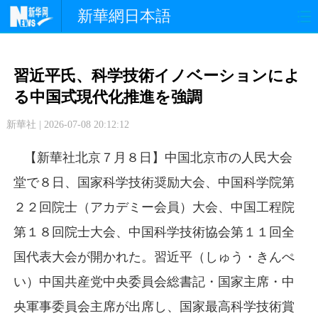
新華網日本語
政 治
経 済
社 会
習近平氏、科学技術イノベーションによ
文 化
観 光
スポーツ
る中国式現代化推進を強調
新華社 | 2026-07-08 20:12:12
中日交流
国 際
特 集
【新華社北京７月８日】中国北京市の人民大会
写 真
堂で８日、国家科学技術奨励大会、中国科学院第
２２回院士（アカデミー会員）大会、中国工程院
第１８回院士大会、中国科学技術協会第１１回全
国代表大会が開かれた。習近平（しゅう・きんぺ
い）中国共産党中央委員会総書記・国家主席・中
央軍事委員会主席が出席し、国家最高科学技術賞