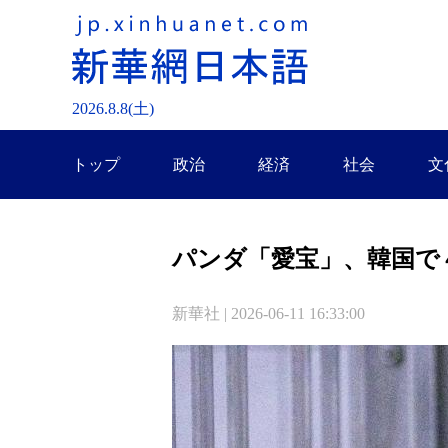
2026.
8
.
8
(土)
トップ
政治
経済
社会
文
パンダ「愛宝」、韓国で
新華社 | 2026-06-11 16:33:00