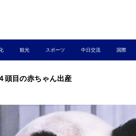
化
観光
スポーツ
中日交流
国際
４頭目の赤ちゃん出産