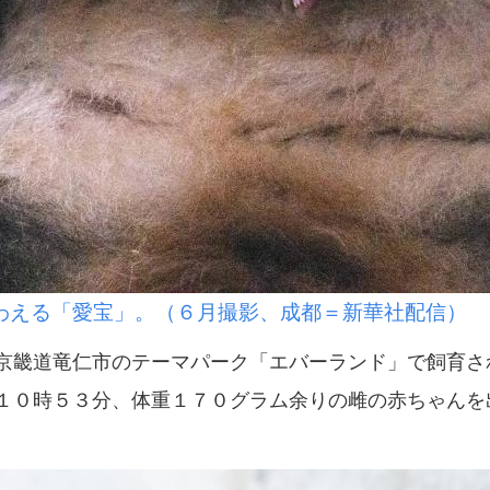
わえる「愛宝」。（６月撮影、成都＝新華社配信）
畿道竜仁市のテーマパーク「エバーランド」で飼育さ
１０時５３分、体重１７０グラム余りの雌の赤ちゃんを