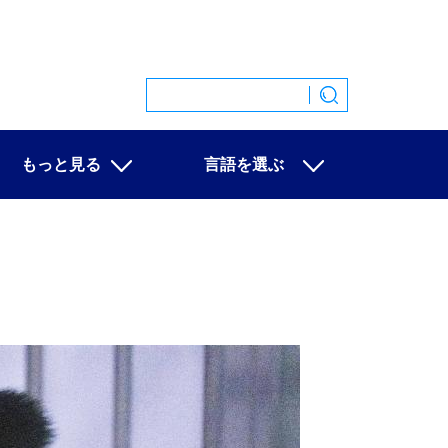
もっと見る
言語を選ぶ
特集
中文
映像
English
写真
Español
ニュース一覧
Français
Русский
عربى
日本語
한국어
Deutsch