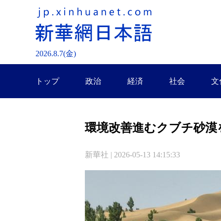
2026.
8
.
7
(金)
トップ
政治
経済
社会
文
環境改善進むクブチ砂漠
新華社 | 2026-05-13 14:15:33