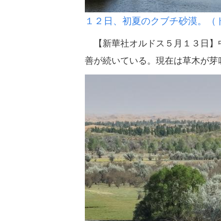
１２日、初夏のクブチ砂漠。（
【新華社オルドス５月１３日】中
善が続いている。現在は草木が芽