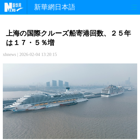
新華網日本語
政 治
経 済
社 会
上海の国際クルーズ船寄港回数、２５年
文 化
観 光
スポーツ
は１７・５％増
xhnews | 2026-02-04 13:20:15
中日交流
国 際
特 集
写 真