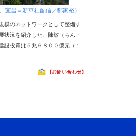
、宜昌＝新華社配信／鄭家裕）
規模のネットワークとして整備す
展状況を紹介した。陳敏（ちん・
建設投資は５兆６８００億元（１