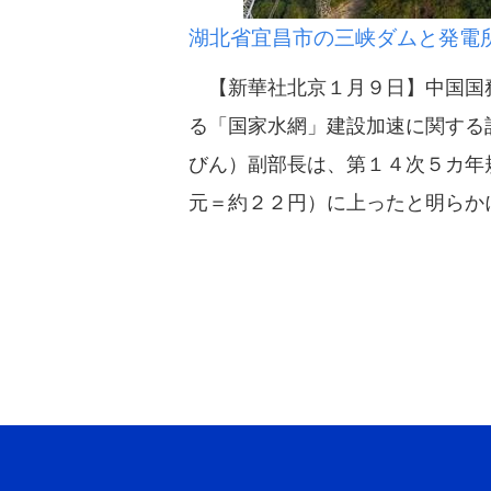
湖北省宜昌市の三峡ダムと発電
【新華社北京１月９日】中国国務
る「国家水網」建設加速に関する
びん）副部長は、第１４次５カ年
元＝約２２円）に上ったと明らか