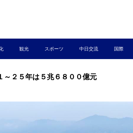
化
観光
スポーツ
中日交流
国際
１～２５年は５兆６８００億元