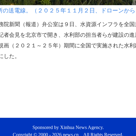
所の送電線。（２０２５年１１月２日、ドローンから
院新聞（報道）弁公室は９日、水資源インフラを全国
記者会見を北京市で開き、水利部の担当者らが建設の進
規画（２０２１～２５年）期間に全国で実施された水利
にした。
Sponsored by Xinhua News Agency.
Copyright © 2000 -
2026 news.cn All Rights Reserved.