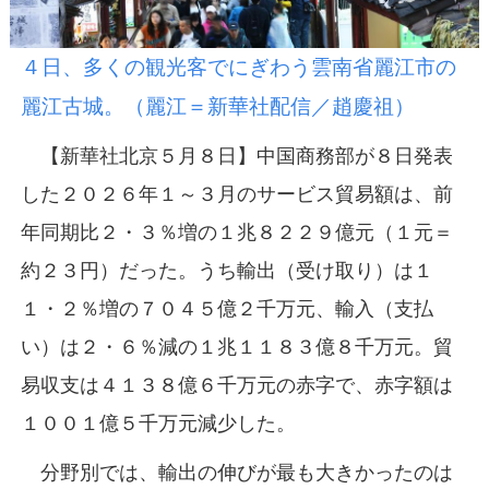
４日、多くの観光客でにぎわう雲南省麗江市の
麗江古城。（麗江＝新華社配信／趙慶祖）
【新華社北京５月８日】中国商務部が８日発表
した２０２６年１～３月のサービス貿易額は、前
年同期比２・３％増の１兆８２２９億元（１元＝
約２３円）だった。うち輸出（受け取り）は１
１・２％増の７０４５億２千万元、輸入（支払
い）は２・６％減の１兆１１８３億８千万元。貿
易収支は４１３８億６千万元の赤字で、赤字額は
１００１億５千万元減少した。
分野別では、輸出の伸びが最も大きかったのは