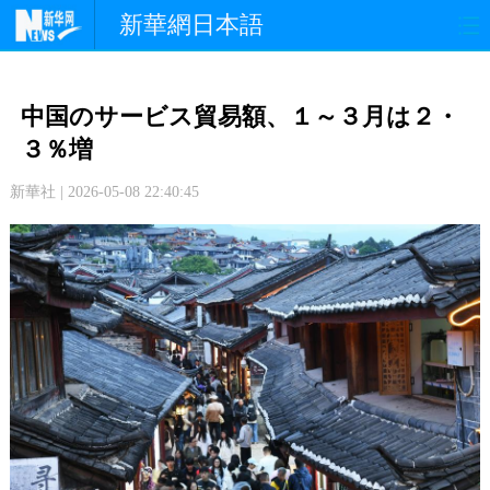
新華網日本語
政 治
経 済
社 会
中国のサービス貿易額、１～３月は２・
文 化
観 光
スポーツ
３％増
新華社 | 2026-05-08 22:40:45
中日交流
国 際
特 集
写 真