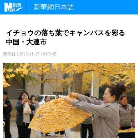
新華網日本語
政 治
経 済
社 会
イチョウの落ち葉でキャンパスを彩る
文 化
観 光
スポーツ
中国・大連市
新華社 | 2025-11-15 16:05:45
中日交流
国 際
特 集
写 真