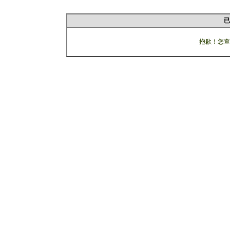
已
抱歉！您查